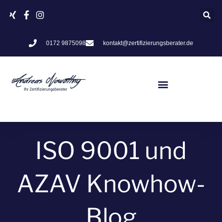
Zum
Inhalt
springen
0172 9875098
kontakt@zertifizierungsberater.de
ISO 9001 und
AZAV Knowhow-
Blog