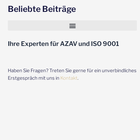
Beliebte Beiträge
Einführung eines QM-Systems – Die 5 häufigsten Fehler
Ihre Experten für AZAV und ISO 9001
Haben Sie Fragen? Treten Sie gerne für ein unverbindliches
Erstgespräch mit uns in
Kontakt
.