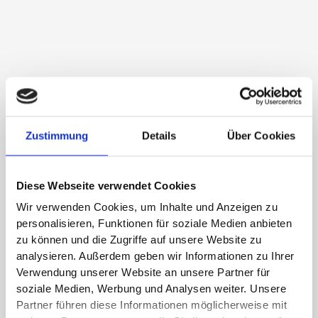
Maßnahmeformen einfach erklärt – Präsenz, digital, hybrid &
Fernunterricht
Zustimmung
Details
Über Cookies
17. Juli 2025
Immer wieder erreichen uns Fragen zu den unterschiedlichen
Formen von Maßnahmen – insbesondere, was genau unter
Diese Webseite verwendet Cookies
„Präsenz“, „digital“ oder „hybrid“ zu verstehen ist. Auch die
Wir verwenden Cookies, um Inhalte und Anzeigen zu
Abgrenzung zum Fernunterricht wirft regelmäßig Fragen auf.
personalisieren, Funktionen für soziale Medien anbieten
Deshalb möchten wir an dieser Stelle für etwas Klarheit sorgen.
zu können und die Zugriffe auf unsere Website zu
Weiterlesen »
analysieren. Außerdem geben wir Informationen zu Ihrer
Verwendung unserer Website an unsere Partner für
soziale Medien, Werbung und Analysen weiter. Unsere
Partner führen diese Informationen möglicherweise mit