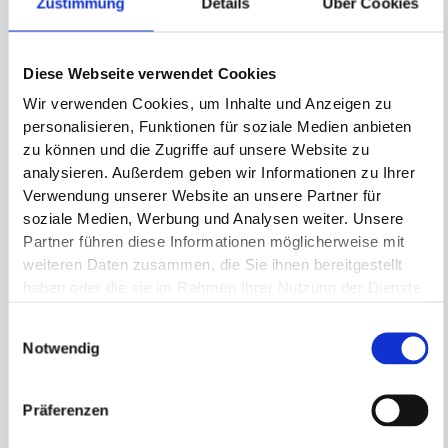
Zustimmung
Details
Über Cookies
Erfolgreiche Bildungsträger gehen anders vor. Sie fragen
nicht:
Diese Webseite verwendet Cookies
„Wie komme ich schnell zur AZAV?“
Wir verwenden Cookies, um Inhalte und Anzeigen zu
personalisieren, Funktionen für soziale Medien anbieten
Sondern:
zu können und die Zugriffe auf unsere Website zu
analysieren. Außerdem geben wir Informationen zu Ihrer
„Wie baue ich ein tragfähiges
Verwendung unserer Website an unsere Partner für
Weiterbildungsangebot auf?“
soziale Medien, Werbung und Analysen weiter. Unsere
Die Zertifizierung ist dann: ein logischer Schritt –
Partner führen diese Informationen möglicherweise mit
nicht das Ziel
weiteren Daten zusammen, die Sie ihnen bereitgestellt
haben oder die sie im Rahmen Ihrer Nutzung der Dienste
Unser Ansatz
gesammelt haben.
Einwilligungsauswahl
Notwendig
Aus unserer Erfahrung zeigt sich: Ein funktionierendes
AZAV-System entsteht nicht durch Geschwindigkeit.
Sondern durch:
Präferenzen