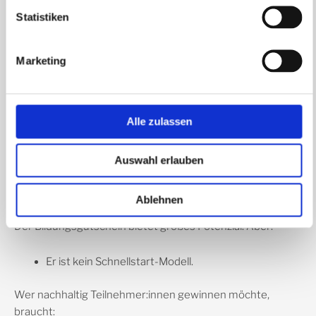
klare Struktur
Statistiken
nachvollziehbare Prozesse
praxisnahe Umsetzung
Marketing
Deshalb beginnen wir nicht mit Dokumenten. Sondern mit
einer zentralen Frage:
Alle zulassen
Ist Ihr Vorhaben tragfähig?
Sind die Voraussetzungen für die Zertifizierung
erfüllt? Und wenn nicht, was fehlt?
Auswahl erlauben
Fazit
Ablehnen
Der Bildungsgutschein bietet großes Potenzial. Aber:
Er ist kein Schnellstart-Modell.
Wer nachhaltig Teilnehmer:innen gewinnen möchte,
braucht: