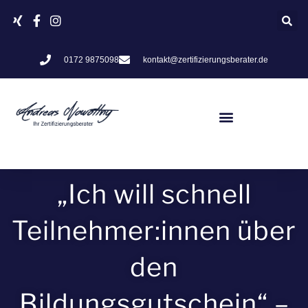
Zum
Inhalt
springen
0172 9875098
kontakt@zertifizierungsberater.de
„Ich will schnell
Teilnehmer:innen über
den
Bildungsgutschein“ –