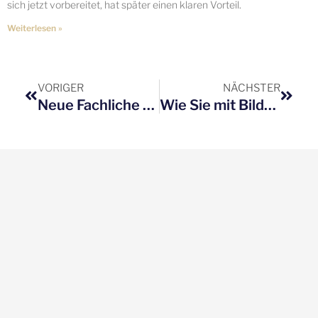
sich jetzt vorbereitet, hat später einen klaren Vorteil.
Weiterlesen »
Zurück
Nächs
VORIGER
NÄCHSTER
Neue Fachliche Weisung zur Kostenzustimmung (ab 01.04.2026)
Wie Sie mit Bildungsgutscheinen Teilnehmer:innen gewinnen