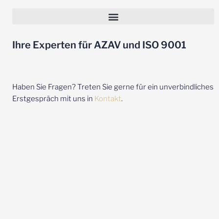
Einführung eines QM-Systems – Die 5 häufigsten Fehler
Ihre Experten für AZAV und ISO 9001
Haben Sie Fragen? Treten Sie gerne für ein unverbindliches
Erstgespräch mit uns in
Kontakt
.