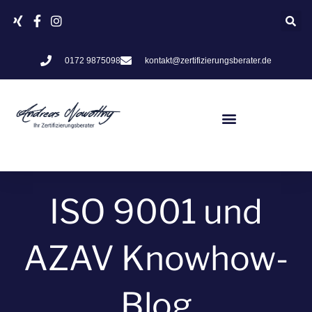
Zum
Inhalt
springen
0172 9875098
kontakt@zertifizierungsberater.de
ISO 9001 und
AZAV Knowhow-
Blog