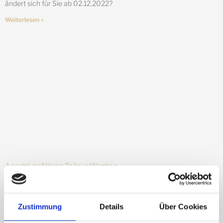
ändert sich für Sie ab 02.12.2022?
Weiterlesen »
Anschlussfähige Teilqualifikation
26. September 2022
Der Ruf nach qualifiziertem Personal wird in vielen Bereich immer
lauter. Jedoch sind Fachkräfte rar und eine Qualifizierung häufig ein
Zustimmung
Details
Über Cookies
langwieriger Prozess. Eine Alternative ist