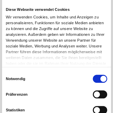
Weiterlesen »
Diese Webseite verwendet Cookies
Wir verwenden Cookies, um Inhalte und Anzeigen zu
personalisieren, Funktionen für soziale Medien anbieten
zu können und die Zugriffe auf unsere Website zu
analysieren. Außerdem geben wir Informationen zu Ihrer
Verwendung unserer Website an unsere Partner für
soziale Medien, Werbung und Analysen weiter. Unsere
Partner führen diese Informationen möglicherweise mit
weiteren Daten zusammen, die Sie ihnen bereitgestellt
haben oder die sie im Rahmen Ihrer Nutzung der Dienste
gesammelt haben.
Einwilligungsauswahl
Marketing-Instrument Qualitätsmanagement
Notwendig
20. September 2022
Qualitätsmanagement – wie nutzen Sie es als Marketing-
Präferenzen
Instrument?
Weiterlesen »
Statistiken