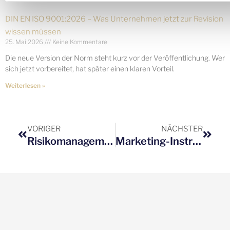
DIN EN ISO 9001:2026 – Was Unternehmen jetzt zur Revision
wissen müssen
25. Mai 2026
Keine Kommentare
Die neue Version der Norm steht kurz vor der Veröffentlichung. Wer
sich jetzt vorbereitet, hat später einen klaren Vorteil.
Weiterlesen »
Zurück
Nächs
VORIGER
NÄCHSTER
Risikomanagement
Marketing-Instrument Qualitätsmanagement