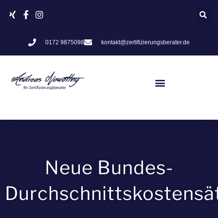
Zum
Inhalt
springen
0172 9875098
kontakt@zertifizierungsberater.de
Neue Bundes-
Durchschnittskostensä