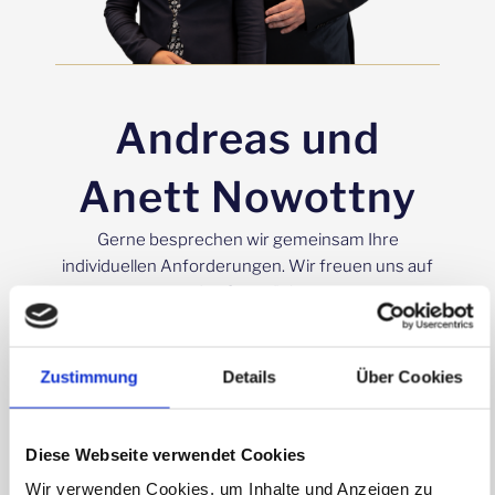
Andreas und
Anett Nowottny
Gerne besprechen wir gemeinsam Ihre
individuellen Anforderungen. Wir freuen uns auf
das Gespräch.
Mobil:
0172 9875098
Telefon Halle (Saale):
0345 56670988
Zustimmung
Details
Über Cookies
Telefon Stuttgart:
0711 49066296
E-Mail
:
kontakt@zertifizierungsberater.de
Diese Webseite verwendet Cookies
Wir verwenden Cookies, um Inhalte und Anzeigen zu