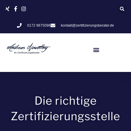
Zum
Inhalt
springen
0172 9875098
kontakt@zertifizierungsberater.de
Die richtige
Zertifizierungsstelle