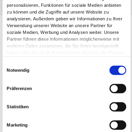
personalisieren, Funktionen für soziale Medien anbieten
zu können und die Zugriffe auf unsere Website zu
analysieren. Außerdem geben wir Informationen zu Ihrer
Verwendung unserer Website an unsere Partner für
Entdecken Sie weitere spannende
soziale Medien, Werbung und Analysen weiter. Unsere
Beiträge zum Thema ISO und AZAV:
Partner führen diese Informationen möglicherweise mit
weiteren Daten zusammen, die Sie ihnen bereitgestellt
haben oder die sie im Rahmen Ihrer Nutzung der Dienste
gesammelt haben.
Einwilligungsauswahl
Notwendig
Präferenzen
Statistiken
Die neuen B-DKS bringen wichtige Änderungen für
Marketing
Bildungsträger