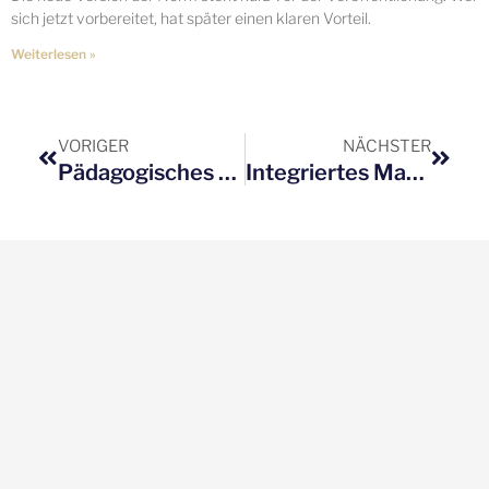
sich jetzt vorbereitet, hat später einen klaren Vorteil.
Weiterlesen »
Zurück
Nächs
VORIGER
NÄCHSTER
Pädagogisches Personal
Integriertes Managementsystem