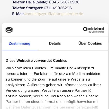
Telefon Halle (Saale):
0345 56670988
Telefon Stuttgart:
0711 49066296
E-Mail
:
kontakt@zertifizierungsberater.de
Zustimmung
Details
Über Cookies
Entdecken Sie weitere spannende
Beiträge zum Thema ISO und AZAV:
Diese Webseite verwendet Cookies
Wir verwenden Cookies, um Inhalte und Anzeigen zu
personalisieren, Funktionen für soziale Medien anbieten
zu können und die Zugriffe auf unsere Website zu
analysieren. Außerdem geben wir Informationen zu Ihrer
Verwendung unserer Website an unsere Partner für
soziale Medien, Werbung und Analysen weiter. Unsere
Partner führen diese Informationen möglicherweise mit
weiteren Daten zusammen, die Sie ihnen bereitgestellt