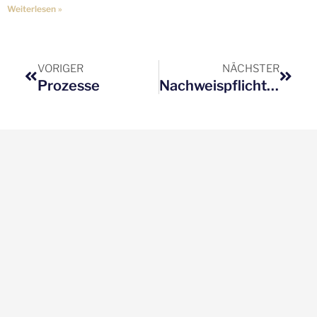
Weiterlesen »
Zurück
Nächs
VORIGER
NÄCHSTER
Prozesse
Nachweispflicht bei Krankenscheinen