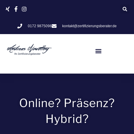
Zum
Inhalt
springen
0172 9875098
kontakt@zertifizierungsberater.de
Online? Präsenz?
Hybrid?